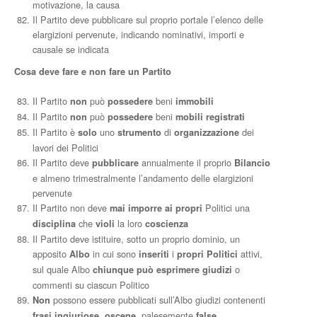
motivazione, la causa
Il Partito deve pubblicare sul proprio portale l’elenco delle
elargizioni pervenute, indicando nominativi, importi e
causale se indicata
Cosa deve fare e non fare un Partito
Il Partito
può
beni
non
possedere
immobili
Il Partito
può
beni
non
possedere
mobili
registrati
Il Partito è
uno
di
dei
solo
strumento
organizzazione
lavori dei Politici
Il Partito deve
annualmente il proprio
pubblicare
Bilancio
e almeno trimestralmente l’andamento delle elargizioni
pervenute
Il Partito non deve
Politici una
mai
imporre ai propri
che
la loro
disciplina
violi
coscienza
Il Partito deve istituire, sotto un proprio dominio, un
apposito
in cui sono
i
attivi,
Albo
inseriti
propri
Politici
sul quale Albo
o
chiunque
può
esprimere
giudizi
commenti su ciascun Politico
possono essere pubblicati sull’Albo giudizi contenenti
Non
,
, palesemente
frasi
ingiuriose
oscene
false