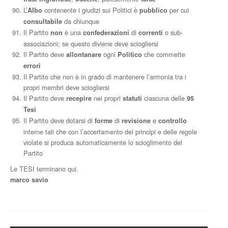
L’
contenente i giudizi sui Politici è
per cui
Albo
pubblico
da chiunque
consultabile
Il Partito
è una
di
o sub-
non
confederazioni
correnti
associazioni; se questo diviene deve sciogliersi
Il Partito deve
ogni
che commette
allontanare
Politico
errori
Il Partito che non è in grado di mantenere l’armonia tra i
propri membri deve sciogliersi
Il Partito deve
nei propri
ciascuna delle
recepire
statuti
95
Tesi
Il Partito deve dotarsi di
di
e
forme
revisione
controllo
interne tali che con l’accertamento dei principi e delle regole
violate si produca automaticamente lo scioglimento del
Partito
Le TESI terminano qui.
marco savio