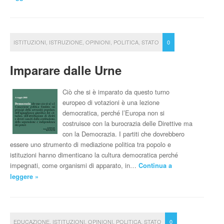
ISTITUZIONI
,
ISTRUZIONE
,
OPINIONI
,
POLITICA
,
STATO
0
Imparare dalle Urne
Ciò che si è imparato da questo turno
europeo di votazioni è una lezione
democratica, perché l’Europa non si
costruisce con la burocrazia delle Direttive ma
con la Democrazia. I partiti che dovrebbero
essere uno strumento di mediazione politica tra popolo e
istituzioni hanno dimenticano la cultura democratica perché
impegnati, come organismi di apparato, in…
Continua a
leggere »
EDUCAZIONE
,
ISTITUZIONI
,
OPINIONI
,
POLITICA
,
STATO
0