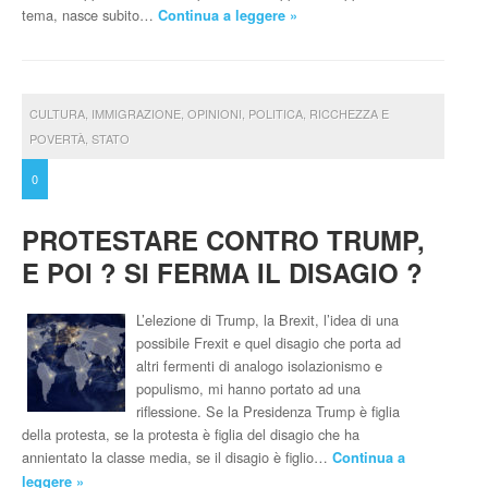
tema, nasce subito…
Continua a leggere »
CULTURA
,
IMMIGRAZIONE
,
OPINIONI
,
POLITICA
,
RICCHEZZA E
POVERTÀ
,
STATO
0
PROTESTARE CONTRO TRUMP,
E POI ? SI FERMA IL DISAGIO ?
L’elezione di Trump, la Brexit, l’idea di una
possibile Frexit e quel disagio che porta ad
altri fermenti di analogo isolazionismo e
populismo, mi hanno portato ad una
riflessione. Se la Presidenza Trump è figlia
della protesta, se la protesta è figlia del disagio che ha
annientato la classe media, se il disagio è figlio…
Continua a
leggere »