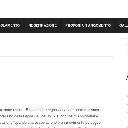
GOLAMENTO
REGISTRAZIONE
PROPONI UN ARGOMENTO
GAL
A
tuzione recita: “È vietata la riorganizzazione, sotto qualsiasi
rticolo uno della Legge 645 del 1952 si occupa di approfondire
situazione “quando una associazione o un movimento persegue