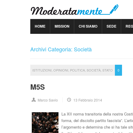
HOME
MISSION
CHI SIAMO
SEDE
RE
Archivi Categoria: Società
ISTITUZIONI
,
OPINIONI
,
POLITICA
,
SOCIETÀ
,
STATO
0
M5S
Marco Savio
13 Febbraio 2014
La XII norma transitoria della nostra Costi
forma, del disciolto partito fascista”. L’a
l’argomento e determina che si ha tale 