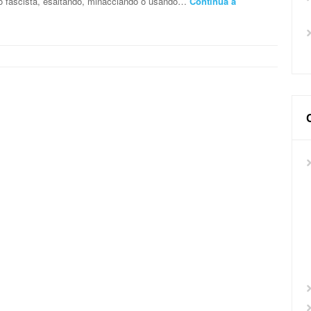
tito fascista, esaltando, minacciando o usando…
Continua a