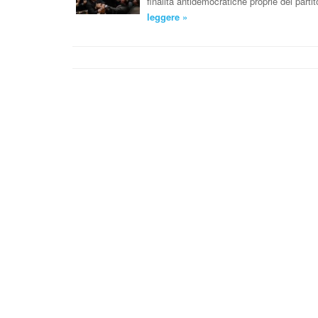
finalità antidemocratiche proprie del par
leggere »