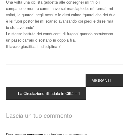
Una volta una ciclista (addetta alle consegne) mi trillò il
campanello mentre camminavo sul marciapiede: mi fermai, mi
voltai, la guardai negli occhi e le dissi calmo “guardi che dei due
è lei fuori posto” lei mi scansò avanzando coi piedi e disse “ma
io sto lavorando”.
La stessa battuta dei conducenti di furgoni quando ostruiscono
un passo carraio o sostano in doppia fila.
Il lavoro giustifica l’indisciplina ?
MIGRANTI
La Circolazione Stradale in Città – 1
Lascia un tuo commento
Devi essere
connesso
per inviare un commento.