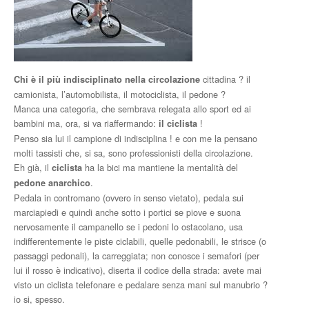
cittadina ? il
Chi è il più indisciplinato nella circolazione
camionista, l’automobilista, il motociclista, il pedone ?
Manca una categoria, che sembrava relegata allo sport ed ai
bambini ma, ora, si va riaffermando:
!
il ciclista
Penso sia lui il campione di indisciplina ! e con me la pensano
molti tassisti che, si sa, sono professionisti della circolazione.
Eh già, il
ha la bici ma mantiene la mentalità del
ciclista
.
pedone anarchico
Pedala in contromano (ovvero in senso vietato), pedala sui
marciapiedi e quindi anche sotto i portici se piove e suona
nervosamente il campanello se i pedoni lo ostacolano, usa
indifferentemente le piste ciclabili, quelle pedonabili, le strisce (o
passaggi pedonali), la carreggiata; non conosce i semafori (per
lui il rosso è indicativo), diserta il codice della strada: avete mai
visto un ciclista telefonare e pedalare senza mani sul manubrio ?
io si, spesso.