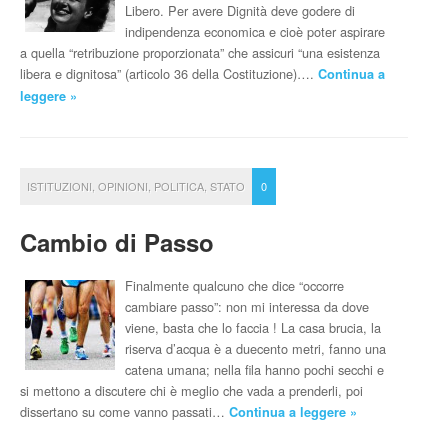
Libero. Per avere Dignità deve godere di
indipendenza economica e cioè poter aspirare
a quella “retribuzione proporzionata” che assicuri “una esistenza
libera e dignitosa” (articolo 36 della Costituzione)….
Continua a
leggere »
ISTITUZIONI
,
OPINIONI
,
POLITICA
,
STATO
0
Cambio di Passo
Finalmente qualcuno che dice “occorre
cambiare passo”: non mi interessa da dove
viene, basta che lo faccia ! La casa brucia, la
riserva d’acqua è a duecento metri, fanno una
catena umana; nella fila hanno pochi secchi e
si mettono a discutere chi è meglio che vada a prenderli, poi
dissertano su come vanno passati…
Continua a leggere »