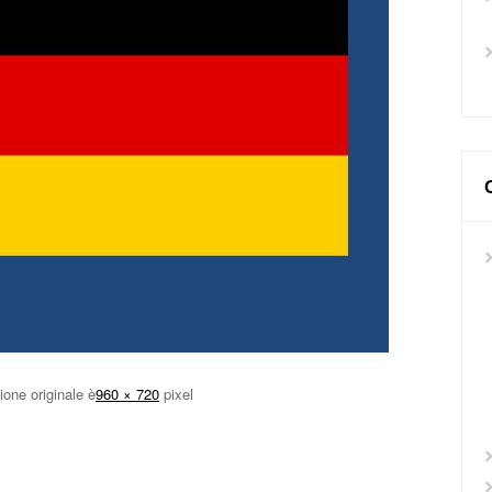
one originale è
960 × 720
pixel