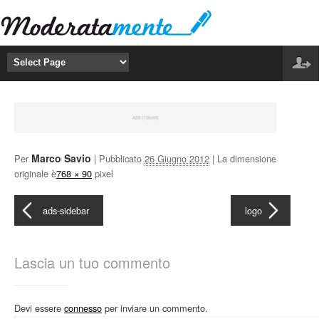
Marco Savio
Per
|
Pubblicato
26 Giugno 2012
| La dimensione
originale è
768 × 90
pixel
ads-sidebar
logo
Lascia un tuo commento
Devi essere
connesso
per inviare un commento.